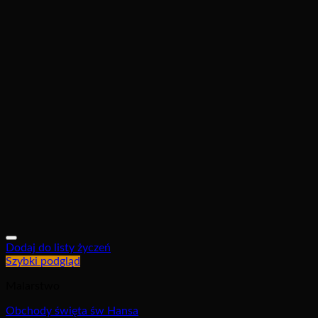
Dodaj do listy życzeń
Szybki podgląd
Malarstwo
Obchody święta św Hansa