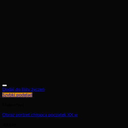
Dodaj do listy życzeń
Szybki podgląd
Malarstwo
Obraz portret chłopca początek XX w
3800
zł