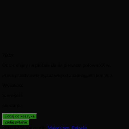
780
zł
Obraz olejny na płótnie Dania pierwsza połowa XX w.
Praca przedstawia pejzaż wiejski z zaprzęgiem konnym.
Wysokość
Szerokość
Na stanie
Dodaj do koszyka
SKU:
A236
Kategorie:
Malarstwo
,
Pejzaże