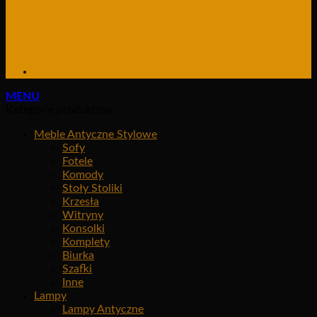
MENU
Kategorie produktów
Meble Antyczne Stylowe
Sofy
Fotele
Komody
Stoły Stoliki
Krzesła
Witryny
Konsolki
Komplety
Biurka
Szafki
Inne
Lampy
Lampy Antyczne