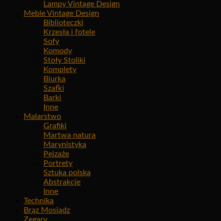
Lampy Vintage Design
Meble Vintage Design
Biblioteczki
Krzesła i fotele
Sofy
Komody
Stoły Stoliki
Komplety
Biurka
Szafki
Barki
Inne
Malarstwo
Grafiki
Martwa natura
Marynistyka
Pejzaże
Portrety
Sztuka polska
Abstrakcje
Inne
Technika
Brąz Mosiądz
Zegary