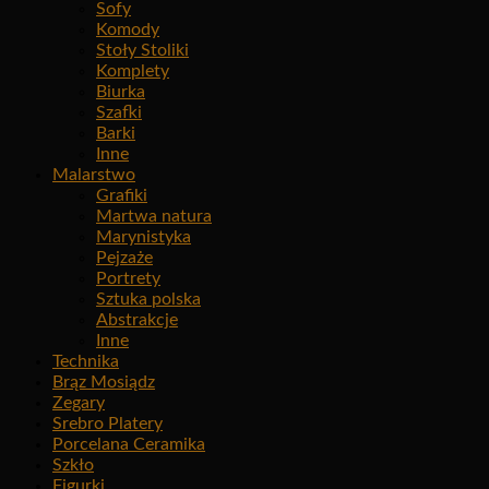
Sofy
Komody
Stoły Stoliki
Komplety
Biurka
Szafki
Barki
Inne
Malarstwo
Grafiki
Martwa natura
Marynistyka
Pejzaże
Portrety
Sztuka polska
Abstrakcje
Inne
Technika
Brąz Mosiądz
Zegary
Srebro Platery
Porcelana Ceramika
Szkło
Figurki