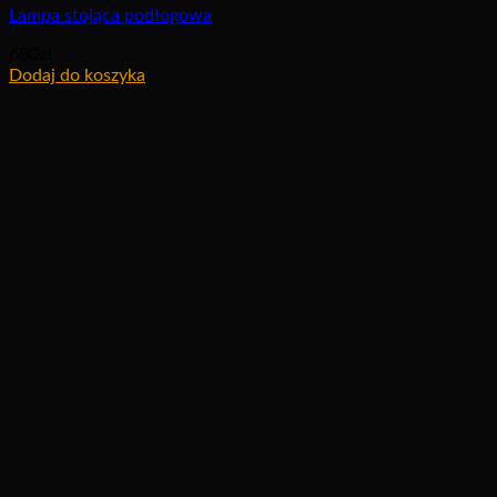
Lampa stojąca podłogowa
680
zł
Dodaj do koszyka