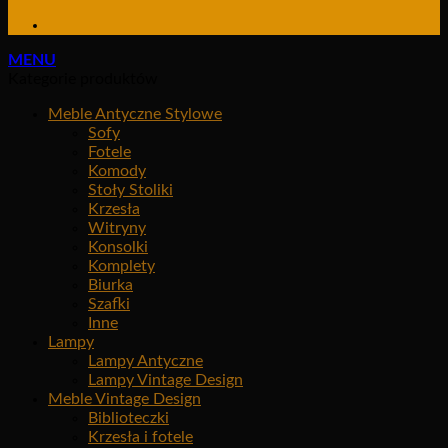
MENU
Kategorie produktów
Meble Antyczne Stylowe
Sofy
Fotele
Komody
Stoły Stoliki
Krzesła
Witryny
Konsolki
Komplety
Biurka
Szafki
Inne
Lampy
Lampy Antyczne
Lampy Vintage Design
Meble Vintage Design
Biblioteczki
Krzesła i fotele