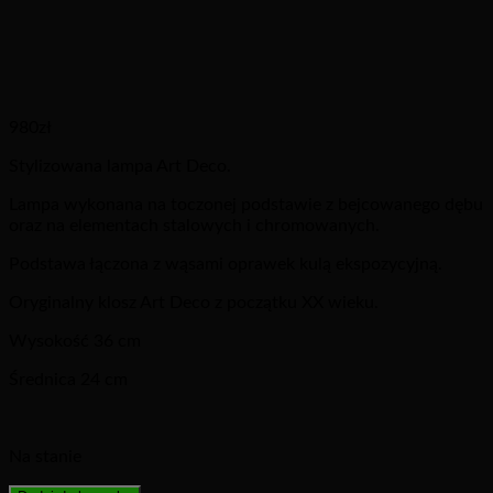
980
zł
Stylizowana lampa Art Deco.
Lampa wykonana na toczonej podstawie z bejcowanego dębu
oraz na elementach stalowych i chromowanych.
Podstawa łączona z wąsami oprawek kulą ekspozycyjną.
Oryginalny klosz Art Deco z początku XX wieku.
Wysokość 36 cm
Średnica 24 cm
Na stanie