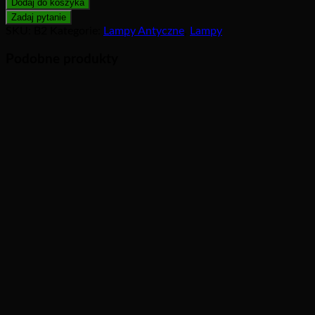
Dodaj do koszyka
SKU:
B2
Kategorie:
Lampy Antyczne
,
Lampy
Podobne produkty