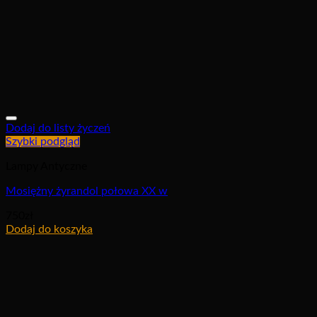
Dodaj do listy życzeń
Szybki podgląd
Lampy Antyczne
Mosiężny żyrandol połowa XX w
750
zł
Dodaj do koszyka