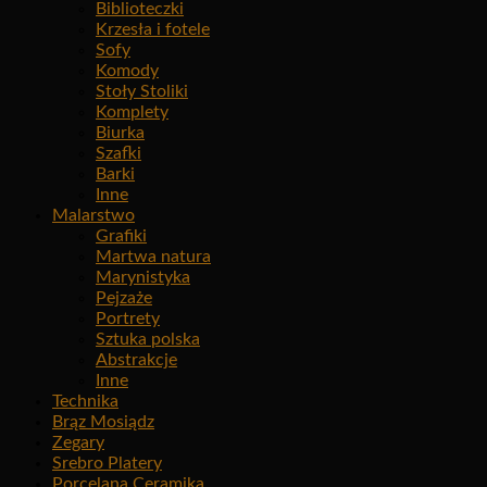
Biblioteczki
Krzesła i fotele
Sofy
Komody
Stoły Stoliki
Komplety
Biurka
Szafki
Barki
Inne
Malarstwo
Grafiki
Martwa natura
Marynistyka
Pejzaże
Portrety
Sztuka polska
Abstrakcje
Inne
Technika
Brąz Mosiądz
Zegary
Srebro Platery
Porcelana Ceramika