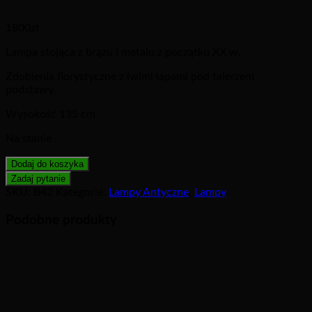
1800
zł
Lampa stojąca z brązu i metalu z początku XX w.
Zdobienia florystyczne z lwimi łapami pod talerzem
podstawy.
Wysokość 135 cm
Na stanie
Dodaj do koszyka
SKU:
B42
Kategorie:
Lampy Antyczne
,
Lampy
Podobne produkty