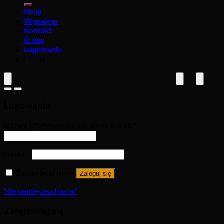
Skup
Wynajem
Kontakt
O nas
Logowanie
Menu
Logowanie
Nazwa użytkownika lub adres e-mail
*
Hasło
*
Zapamiętaj mnie
Zaloguj się
Nie pamiętasz hasła?
Zarejestruj się