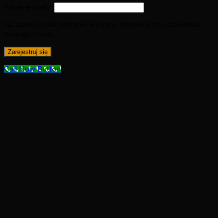
Adres e-mail
*
Na adres e-mail zostanie wysłany odnośnik do ustawienia
nowego hasła.
Zarejestruj się
Call Now Button