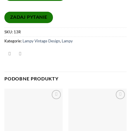
SKU:
13R
Kategorie:
Lampy Vintage Design
,
Lampy
PODOBNE PRODUKTY
Dodaj
Dodaj
do
do
listy
listy
życzeń
życzeń