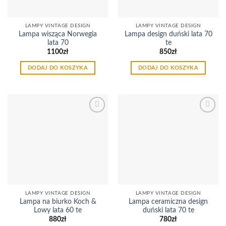
LAMPY VINTAGE DESIGN
LAMPY VINTAGE DESIGN
Lampa wisząca Norwegia
Lampa design duński lata 70
lata 70
te
1100
zł
850
zł
DODAJ DO KOSZYKA
DODAJ DO KOSZYKA
Dodaj
Dodaj
do
do
listy
listy
życzeń
życzeń
LAMPY VINTAGE DESIGN
LAMPY VINTAGE DESIGN
Lampa na biurko Koch &
Lampa ceramiczna design
Lowy lata 60 te
duński lata 70 te
880
zł
780
zł