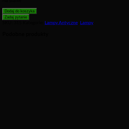
Na stanie
Dodaj do koszyka
SKU:
315
Kategorie:
Lampy Antyczne
,
Lampy
Podobne produkty