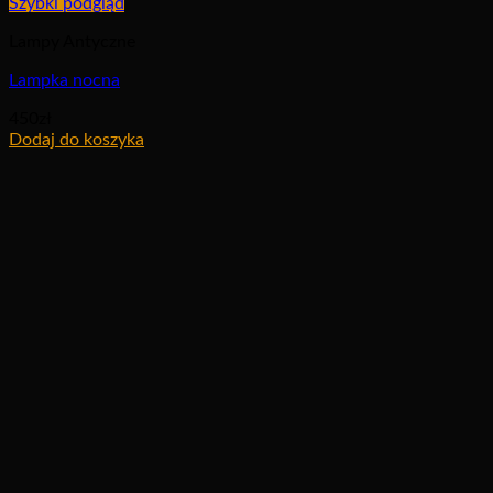
Szybki podgląd
Lampy Antyczne
Lampka nocna
450
zł
Dodaj do koszyka