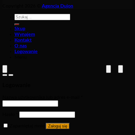
Copyright 2026 ©
Agencja Dujon
Szukaj:
Skup
Wynajem
Kontakt
O nas
Logowanie
Menu
Logowanie
Nazwa użytkownika lub adres e-mail
*
Hasło
*
Zapamiętaj mnie
Zaloguj się