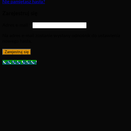
Nie pamiętasz hasła?
Zarejestruj się
Adres e-mail
*
Na adres e-mail zostanie wysłany odnośnik do ustawienia
nowego hasła.
Zarejestruj się
Call Now Button