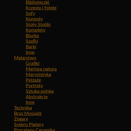
Biblioteczki
Krzesła i fotele
Sofy
Komody
Stoły Stoliki
Komplety
Biurka
Szafki
Barki
Inne
Malarstwo
Grafiki
Martwa natura
Marynistyka
Pejzaże
Portrety
Sztuka polska
Abstrakcje
Inne
Technika
Brąz Mosiądz
Zegary
Srebro Platery
Porcelana Ceramika