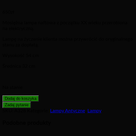
650
zł
Mosiężna lampa naftowa z początku XX wieku przerobiona
na elektryczną.
Lampę na życzenie klienta można przywrócić do oryginalnego
stanu za dopłatą.
Wysokość 54 cm
Średnica 32 cm
Na stanie
Dodaj do koszyka
SKU:
A328
Kategorie:
Lampy Antyczne
,
Lampy
Podobne produkty