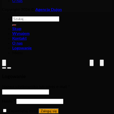
O nas
Copyright 2026 ©
Agencja Dujon
Szukaj:
Skup
Wynajem
Kontakt
O nas
Logowanie
Menu
Logowanie
Nazwa użytkownika lub adres e-mail
*
Hasło
*
Zapamiętaj mnie
Zaloguj się