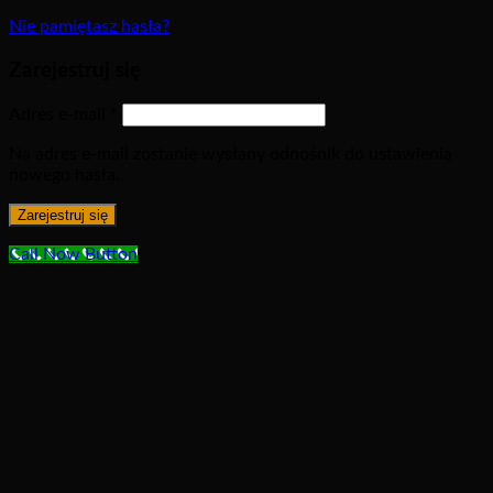
Nie pamiętasz hasła?
Zarejestruj się
Adres e-mail
*
Na adres e-mail zostanie wysłany odnośnik do ustawienia
nowego hasła.
Zarejestruj się
Call Now Button