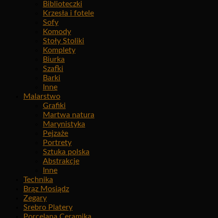
Biblioteczki
Krzesła i fotele
Sofy
Komody
Stoły Stoliki
Komplety
Biurka
Szafki
Barki
Inne
Malarstwo
Grafiki
Martwa natura
Marynistyka
Pejzaże
Portrety
Sztuka polska
Abstrakcje
Inne
Technika
Brąz Mosiądz
Zegary
Srebro Platery
Porcelana Ceramika