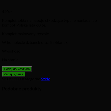
440
zł
Komplet szkła na napoje chłodzące typu lemoniada lub
kompot Polska lata 60 te.
Komplet malowany ręcznie.
W komplecie dzbanek oraz 5 szklanek.
Wysokość
Na stanie
Dodaj do koszyka
SKU:
150R
Kategoria:
Szkło
Podobne produkty