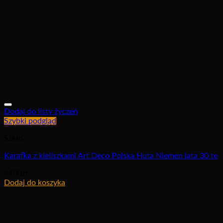
Dodaj do listy życzeń
Szybki podgląd
Szkło
Karafka z kieliszkami Art Deco Polska Huta Niemen lata 30 te
4400
zł
Dodaj do koszyka