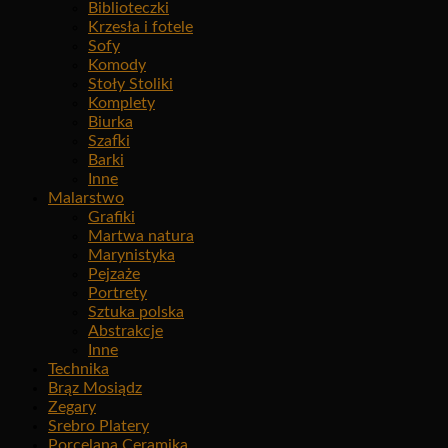
Biblioteczki
Krzesła i fotele
Sofy
Komody
Stoły Stoliki
Komplety
Biurka
Szafki
Barki
Inne
Malarstwo
Grafiki
Martwa natura
Marynistyka
Pejzaże
Portrety
Sztuka polska
Abstrakcje
Inne
Technika
Brąz Mosiądz
Zegary
Srebro Platery
Porcelana Ceramika