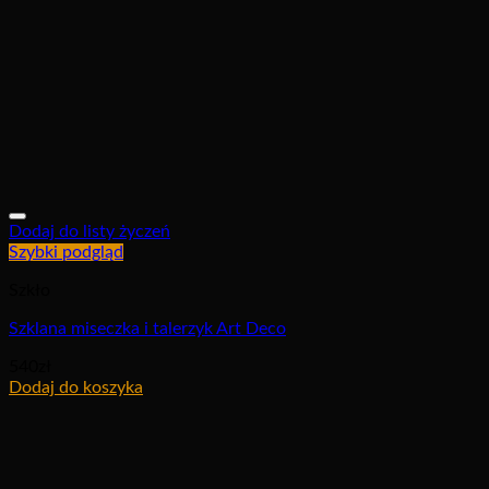
Dodaj do listy życzeń
Szybki podgląd
Szkło
Szklana miseczka i talerzyk Art Deco
540
zł
Dodaj do koszyka