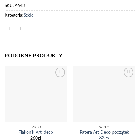
SKU:
A643
Kategoria:
Szkło
PODOBNE PRODUKTY
Dodaj
Dodaj
do
do
listy
listy
życzeń
życzeń
SZKŁO
SZKŁO
Patera Art Deco początek
Flakonik Art. deco
XX w
260
zł