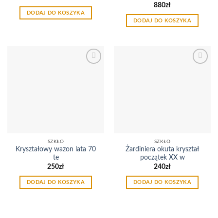
880
zł
DODAJ DO KOSZYKA
DODAJ DO KOSZYKA
Dodaj
Dodaj
do
do
listy
listy
życzeń
życzeń
SZKŁO
SZKŁO
Kryształowy wazon lata 70
Żardiniera okuta kryształ
te
początek XX w
250
zł
240
zł
DODAJ DO KOSZYKA
DODAJ DO KOSZYKA