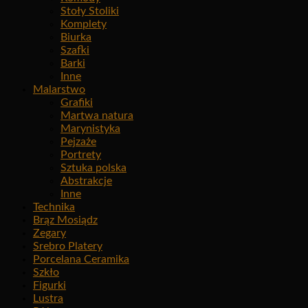
Stoły Stoliki
Komplety
Biurka
Szafki
Barki
Inne
Malarstwo
Grafiki
Martwa natura
Marynistyka
Pejzaże
Portrety
Sztuka polska
Abstrakcje
Inne
Technika
Brąz Mosiądz
Zegary
Srebro Platery
Porcelana Ceramika
Szkło
Figurki
Lustra