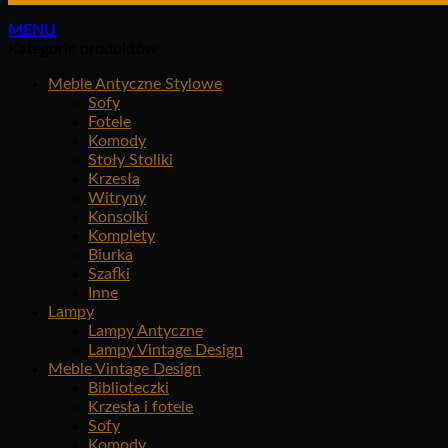
MENU
Kategorie produktów
Meble Antyczne Stylowe
Sofy
Fotele
Komody
Stoły Stoliki
Krzesła
Witryny
Konsolki
Komplety
Biurka
Szafki
Inne
Lampy
Lampy Antyczne
Lampy Vintage Design
Meble Vintage Design
Biblioteczki
Krzesła i fotele
Sofy
Komody