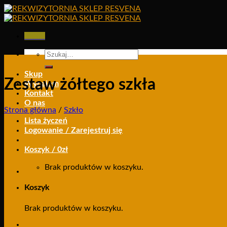
Skip
to
content
Menu
Szukaj:
Skup
Zestaw żółtego szkła
Wynajem
Kontakt
O nas
Strona główna
/
Szkło
Lista życzeń
Logowanie / Zarejestruj się
Koszyk /
0
zł
Brak produktów w koszyku.
Koszyk
Brak produktów w koszyku.