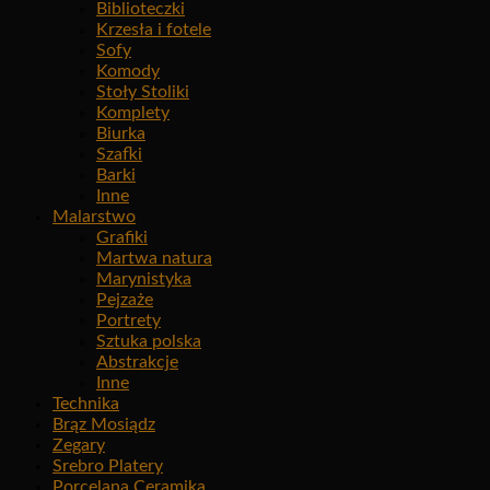
Biblioteczki
Krzesła i fotele
Sofy
Komody
Stoły Stoliki
Komplety
Biurka
Szafki
Barki
Inne
Malarstwo
Grafiki
Martwa natura
Marynistyka
Pejzaże
Portrety
Sztuka polska
Abstrakcje
Inne
Technika
Brąz Mosiądz
Zegary
Srebro Platery
Porcelana Ceramika