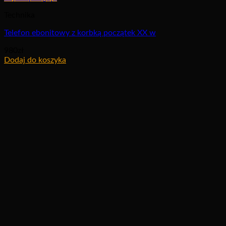
Technika
Telefon ebonitowy z korbką początek XX w
980
zł
Dodaj do koszyka