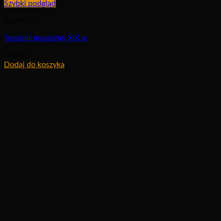
Szybki podgląd
Technika
Teodolit mosiężny XIX w
3800
zł
Dodaj do koszyka