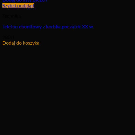
Dodaj do listy życzeń
Szybki podgląd
Technika
Telefon ebonitowy z korbką początek XX w
980
zł
Dodaj do koszyka