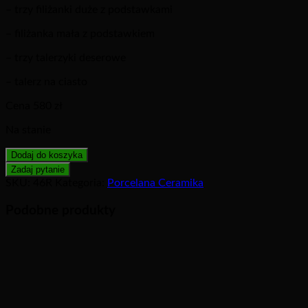
– trzy filiżanki duże z podstawkami
– filiżanka mała z podstawkiem
– trzy talerzyki deserowe
– talerz na ciasto
Cena 580 zł
Na stanie
Dodaj do koszyka
SKU:
46R
Kategoria:
Porcelana Ceramika
Podobne produkty