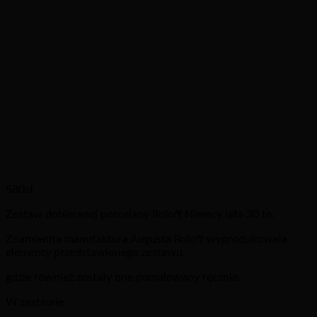
580
zł
Zestaw dobieranej porcelany Roloff Niemcy lata 30 te.
Znamienita manufaktura Augusta Roloff wyprodukowała
elementy przedstawionego zestawu,
gdzie również zostały one pomalowany ręcznie.
W zestawie