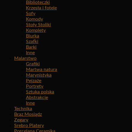
Biblioteczki
Krzesła i fotele
Sofy
Komody
Stoły Stoliki
Komplety
Biurka
Szafki
Barki
Inne
Malarstwo
Grafiki
Martwa natura
Marynistyka
Pejzaże
Portrety
Sztuka polska
Abstrakcje
Inne
Technika
Brąz Mosiądz
Zegary
Srebro Platery
Porcelana Ceramika