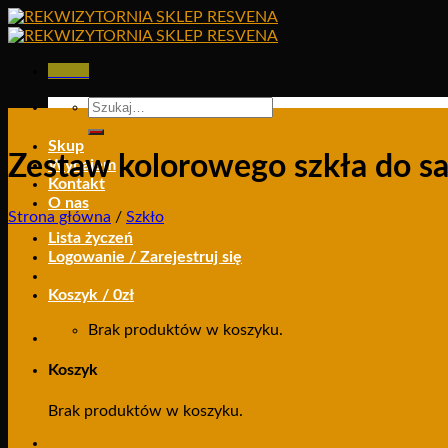
Skip
to
content
Menu
Szukaj:
Skup
Zestaw kolorowego szkła do sa
Wynajem
Kontakt
O nas
Strona główna
/
Szkło
Lista życzeń
Logowanie / Zarejestruj się
Koszyk /
0
zł
Brak produktów w koszyku.
Koszyk
Brak produktów w koszyku.