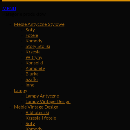
MENU
Kategorie produktów
Meble Antyczne Stylowe
Sofy
Fotele
Komody
Stoły Stoliki
Krzesła
Witryny
Konsolki
Komplety
Biurka
Szafki
Inne
Lampy
Lampy Antyczne
Lampy Vintage Design
Meble Vintage Design
Biblioteczki
Krzesła i fotele
Sofy
Komody