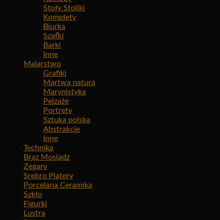
Stoły Stoliki
Komplety
Biurka
Szafki
Barki
Inne
Malarstwo
Grafiki
Martwa natura
Marynistyka
Pejzaże
Portrety
Sztuka polska
Abstrakcje
Inne
Technika
Brąz Mosiądz
Zegary
Srebro Platery
Porcelana Ceramika
Szkło
Figurki
Lustra