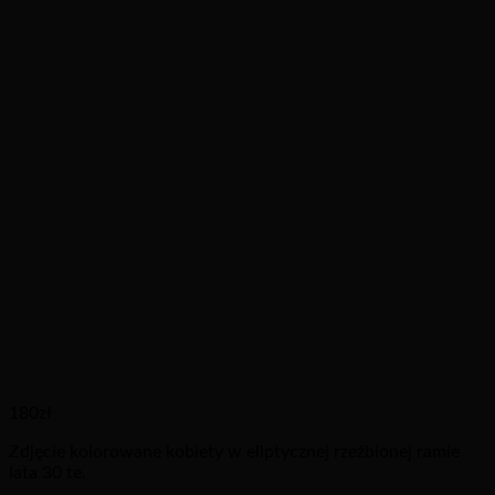
180
zł
Zdjęcie kolorowane kobiety w eliptycznej rzeźbionej ramie
lata 30 te.