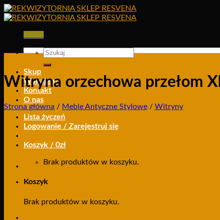
Skip
to
content
Menu
Szukaj:
Skup
Witryna orzechowa przełom XI
Wynajem
Kontakt
O nas
Strona główna
/
Meble Antyczne Stylowe
/
Witryny
Lista życzeń
Logowanie / Zarejestruj się
Koszyk /
0
zł
Brak produktów w koszyku.
Koszyk
Brak produktów w koszyku.