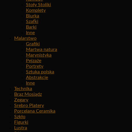
Stoły Stoliki
Komplety
Biurka
Szafki
Barki
Inne
Malarstwo
Grafiki
Martwa natura
Marynistyka
Pejzaże
Portrety
Sztuka polska
Abstrakcje
Inne
Technika
Brąz Mosiądz
Zegary
Srebro Platery
Porcelana Ceramika
Szkło
Figurki
Lustra