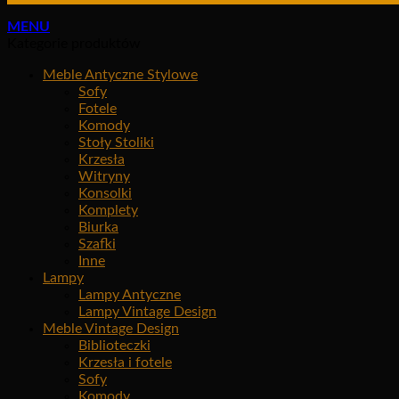
MENU
Kategorie produktów
Meble Antyczne Stylowe
Sofy
Fotele
Komody
Stoły Stoliki
Krzesła
Witryny
Konsolki
Komplety
Biurka
Szafki
Inne
Lampy
Lampy Antyczne
Lampy Vintage Design
Meble Vintage Design
Biblioteczki
Krzesła i fotele
Sofy
Komody