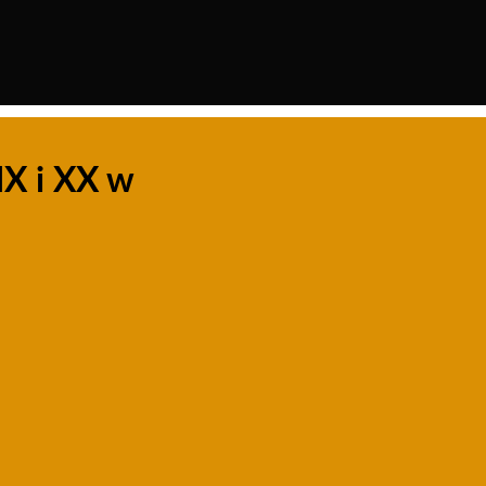
X i XX w