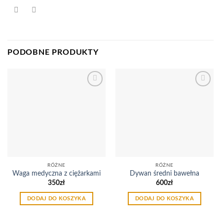
PODOBNE PRODUKTY
Dodaj
Dodaj
do
do
listy
listy
życzeń
życzeń
RÓŻNE
RÓŻNE
Waga medyczna z ciężarkami
Dywan średni bawełna
350
zł
600
zł
DODAJ DO KOSZYKA
DODAJ DO KOSZYKA