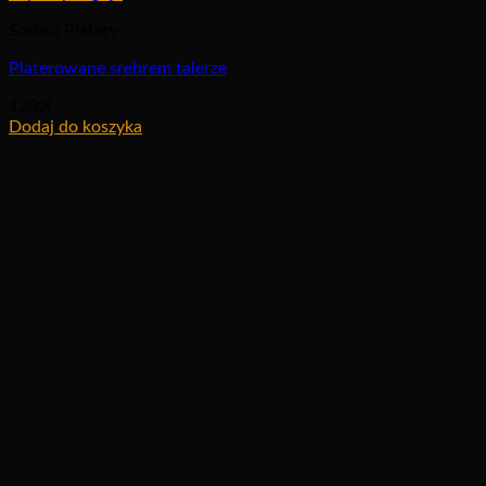
Srebro Platery
Platerowane srebrem talerze
120
zł
Dodaj do koszyka