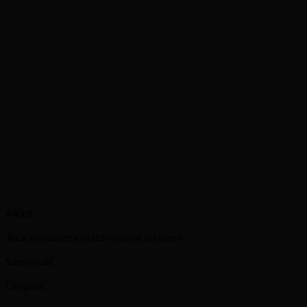
440
zł
Taca dwuuszna platerowana srebrem.
Szerokość
Długość