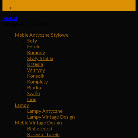
MENU
Kategorie produktów
Meble Antyczne Stylowe
Sofy
Fotele
Komody
Stoły Stoliki
Krzesła
Witryny
Konsolki
Komplety
Biurka
Szafki
Inne
Lampy
Lampy Antyczne
Lampy Vintage Design
Meble Vintage Design
Biblioteczki
Krzesła i fotele