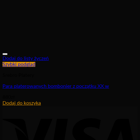
Dodaj do listy życzeń
Szybki podgląd
Srebro Platery
Para platerowanych bombonier z początku XX w
880
zł
Dodaj do koszyka