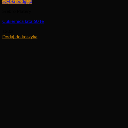
Szybki podgląd
Srebro Platery
Cukiernica lata 60 te
120
zł
Dodaj do koszyka