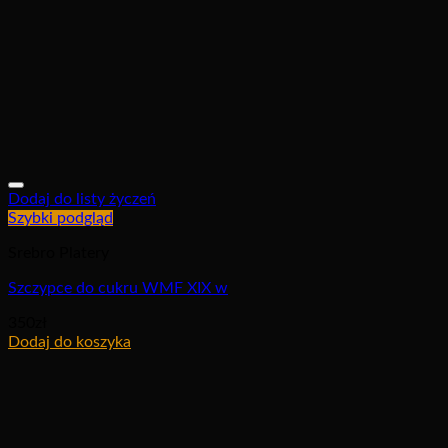
Dodaj do listy życzeń
Szybki podgląd
Srebro Platery
Szczypce do cukru WMF XIX w
350
zł
Dodaj do koszyka