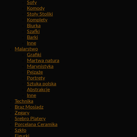
Sofy
Komody
Stoły Stoliki
Komplety
Biurka
Szafki
Barki
Inne
Malarstwo
Grafiki
Martwa natura
Marynistyka
Pejzaże
Portrety
Sztuka polska
Abstrakcje
Inne
Technika
Brąz Mosiądz
Zegary
Srebro Platery
Porcelana Ceramika
Szkło
Figurki