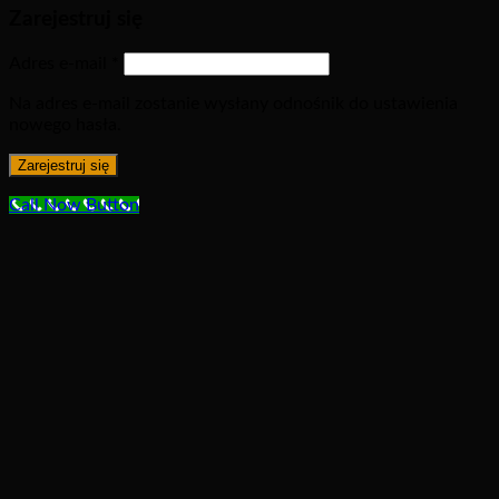
Zarejestruj się
Adres e-mail
*
Na adres e-mail zostanie wysłany odnośnik do ustawienia
nowego hasła.
Zarejestruj się
Call Now Button