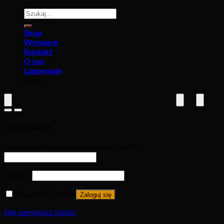
Szukaj:
Skup
Wynajem
Kontakt
O nas
Logowanie
Menu
Logowanie
Nazwa użytkownika lub adres e-mail
*
Hasło
*
Zapamiętaj mnie
Zaloguj się
Nie pamiętasz hasła?