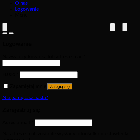
O nas
Logowanie
Menu
Logowanie
Nazwa użytkownika lub adres e-mail
*
Hasło
*
Zapamiętaj mnie
Zaloguj się
Nie pamiętasz hasła?
Zarejestruj się
Adres e-mail
*
Na adres e-mail zostanie wysłany odnośnik do ustawienia
nowego hasła.