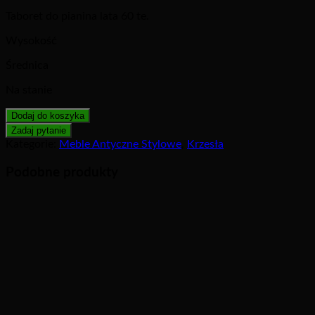
Taboret do pianina lata 60 te.
Wysokość
Średnica
Na stanie
Dodaj do koszyka
Kategorie:
Meble Antyczne Stylowe
,
Krzesła
Podobne produkty