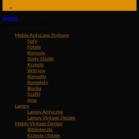
MENU
Kategorie produktów
Meble Antyczne Stylowe
Sofy
Fotele
Komody
Stoły Stoliki
Krzesła
Witryny
Konsolki
Komplety
Biurka
Szafki
Inne
Lampy
Lampy Antyczne
Lampy Vintage Design
Meble Vintage Design
Biblioteczki
Krzesła i fotele