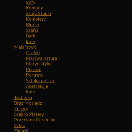
Sofy
Komody
Stoły Stoliki
Komplety
Biurka
Szafki
Barki
Inne
Malarstwo
Grafiki
Martwa natura
Marynistyka
Pejzaże
Portrety
Sztuka polska
Abstrakcje
Inne
Technika
Brąz Mosiądz
Zegary
Srebro Platery
Porcelana Ceramika
Szkło
Figurki