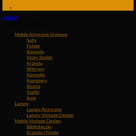
MENU
Kategorie produktów
Meble Antyczne Stylowe
Sofy
Fotele
Komody
Stoły Stoliki
Krzesła
Witryny
Konsolki
Komplety
Biurka
Szafki
Inne
Lampy
Lampy Antyczne
Lampy Vintage Design
Meble Vintage Design
Biblioteczki
Krzesła i fotele