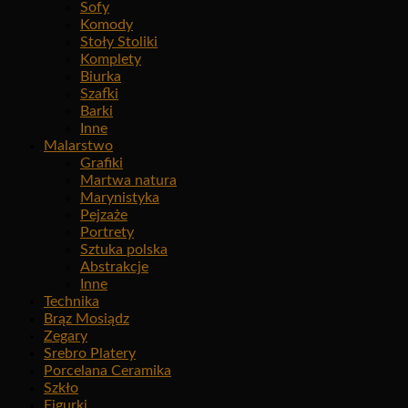
Sofy
Komody
Stoły Stoliki
Komplety
Biurka
Szafki
Barki
Inne
Malarstwo
Grafiki
Martwa natura
Marynistyka
Pejzaże
Portrety
Sztuka polska
Abstrakcje
Inne
Technika
Brąz Mosiądz
Zegary
Srebro Platery
Porcelana Ceramika
Szkło
Figurki