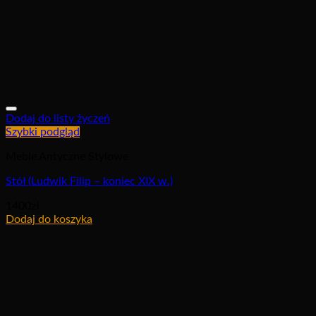
Dodaj do listy życzeń
Szybki podgląd
Meble Antyczne Stylowe
Stół (Ludwik Filip – koniec XIX w.)
1400
zł
Dodaj do koszyka