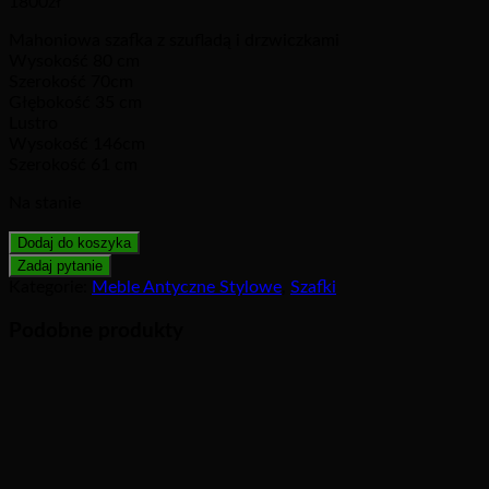
1800
zł
Mahoniowa szafka z szufladą i drzwiczkami
Wysokość 80 cm
Szerokość 70cm
Głębokość 35 cm
Lustro
Wysokość 146cm
Szerokość 61 cm
Na stanie
Dodaj do koszyka
Kategorie:
Meble Antyczne Stylowe
,
Szafki
Podobne produkty