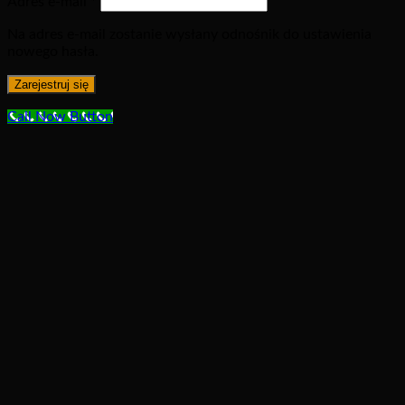
Adres e-mail
*
Na adres e-mail zostanie wysłany odnośnik do ustawienia
nowego hasła.
Zarejestruj się
Call Now Button