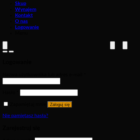
Skup
Wynajem
Kontakt
O nas
Logowanie
Menu
Logowanie
Nazwa użytkownika lub adres e-mail
*
Hasło
*
Zapamiętaj mnie
Zaloguj się
Nie pamiętasz hasła?
Zarejestruj się