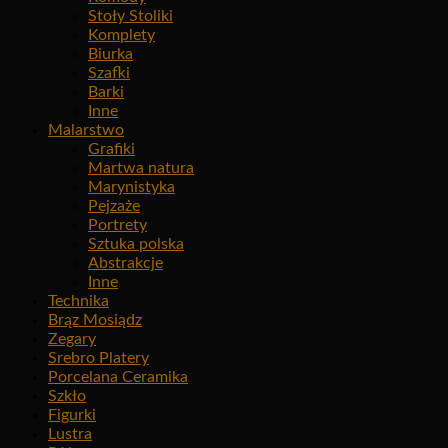
Stoły Stoliki
Komplety
Biurka
Szafki
Barki
Inne
Malarstwo
Grafiki
Martwa natura
Marynistyka
Pejzaże
Portrety
Sztuka polska
Abstrakcje
Inne
Technika
Brąz Mosiądz
Zegary
Srebro Platery
Porcelana Ceramika
Szkło
Figurki
Lustra