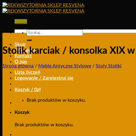
Skip
to
content
Menu
Szukaj:
Skup
Stolik karciak / konsolka XIX w
Wynajem
Kontakt
O nas
Strona główna
/
Meble Antyczne Stylowe
/
Stoły Stoliki
Lista życzeń
Logowanie / Zarejestruj się
Koszyk /
0
zł
Brak produktów w koszyku.
Koszyk
Brak produktów w koszyku.