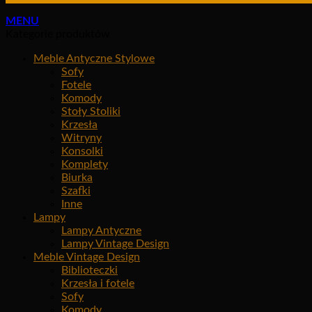
MENU
Kategorie produktów
Meble Antyczne Stylowe
Sofy
Fotele
Komody
Stoły Stoliki
Krzesła
Witryny
Konsolki
Komplety
Biurka
Szafki
Inne
Lampy
Lampy Antyczne
Lampy Vintage Design
Meble Vintage Design
Biblioteczki
Krzesła i fotele
Sofy
Komody