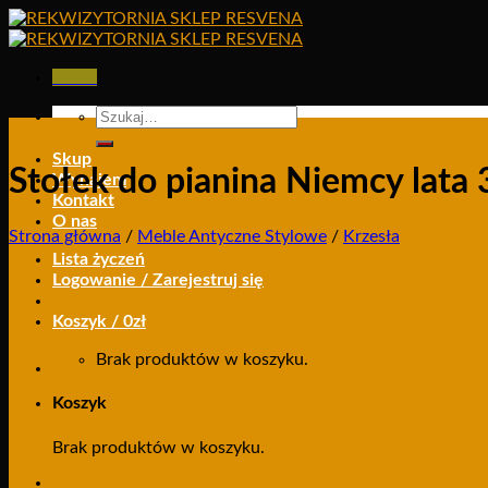
Skip
to
content
Menu
Szukaj:
Skup
Stołek do pianina Niemcy lata 
Wynajem
Kontakt
O nas
Strona główna
/
Meble Antyczne Stylowe
/
Krzesła
Lista życzeń
Logowanie / Zarejestruj się
Koszyk /
0
zł
Brak produktów w koszyku.
Koszyk
Brak produktów w koszyku.