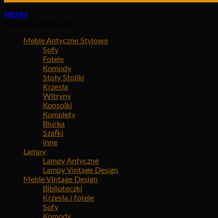
MENU
Kategorie produktów
Meble Antyczne Stylowe
Sofy
Fotele
Komody
Stoły Stoliki
Krzesła
Witryny
Konsolki
Komplety
Biurka
Szafki
Inne
Lampy
Lampy Antyczne
Lampy Vintage Design
Meble Vintage Design
Biblioteczki
Krzesła i fotele
Sofy
Komody