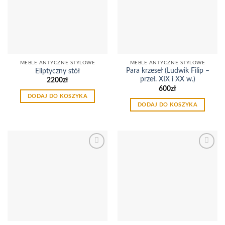
listy
listy
życzeń
życzeń
MEBLE ANTYCZNE STYLOWE
MEBLE ANTYCZNE STYLOWE
Para krzeseł (Ludwik Filip –
Eliptyczny stół
przeł. XIX i XX w.)
2200
zł
600
zł
DODAJ DO KOSZYKA
DODAJ DO KOSZYKA
Dodaj
Dodaj
do
do
listy
listy
życzeń
życzeń