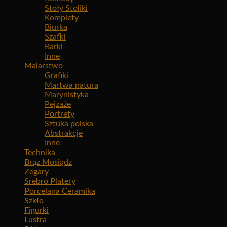
Stoły Stoliki
Komplety
Biurka
Szafki
Barki
Inne
Malarstwo
Grafiki
Martwa natura
Marynistyka
Pejzaże
Portrety
Sztuka polska
Abstrakcje
Inne
Technika
Brąz Mosiądz
Zegary
Srebro Platery
Porcelana Ceramika
Szkło
Figurki
Lustra