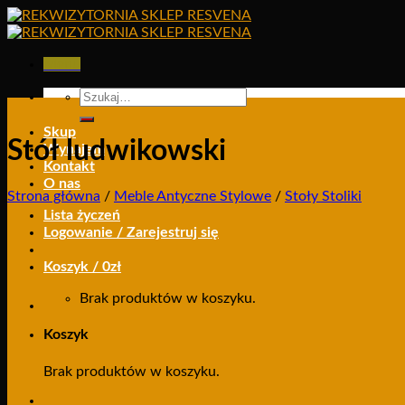
Skip
to
content
Menu
Szukaj:
Skup
Stół ludwikowski
Wynajem
Kontakt
O nas
Strona główna
/
Meble Antyczne Stylowe
/
Stoły Stoliki
Lista życzeń
Logowanie / Zarejestruj się
Koszyk /
0
zł
Brak produktów w koszyku.
Koszyk
Brak produktów w koszyku.