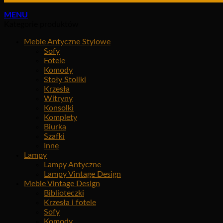
MENU
Kategorie produktów
Meble Antyczne Stylowe
Sofy
Fotele
Komody
Stoły Stoliki
Krzesła
Witryny
Konsolki
Komplety
Biurka
Szafki
Inne
Lampy
Lampy Antyczne
Lampy Vintage Design
Meble Vintage Design
Biblioteczki
Krzesła i fotele
Sofy
Komody