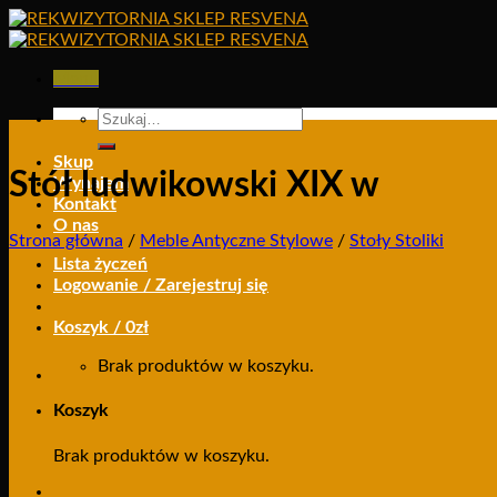
Skip
to
content
Menu
Szukaj:
Skup
Stół ludwikowski XIX w
Wynajem
Kontakt
O nas
Strona główna
/
Meble Antyczne Stylowe
/
Stoły Stoliki
Lista życzeń
Logowanie / Zarejestruj się
Koszyk /
0
zł
Brak produktów w koszyku.
Koszyk
Brak produktów w koszyku.