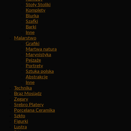
Stoły Stoliki
Komplety
Biurka
Szafki
Barki
Inne
Malarstwo
Grafiki
Martwa natura
Marynistyka
Pejzaże
Portrety
Sztuka polska
Abstrakcje
Inne
Technika
Brąz Mosiądz
Zegary
Srebro Platery
Porcelana Ceramika
Szkło
Figurki
Lustra