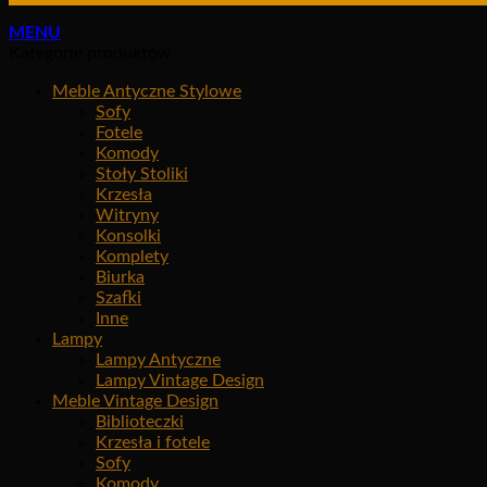
MENU
Kategorie produktów
Meble Antyczne Stylowe
Sofy
Fotele
Komody
Stoły Stoliki
Krzesła
Witryny
Konsolki
Komplety
Biurka
Szafki
Inne
Lampy
Lampy Antyczne
Lampy Vintage Design
Meble Vintage Design
Biblioteczki
Krzesła i fotele
Sofy
Komody