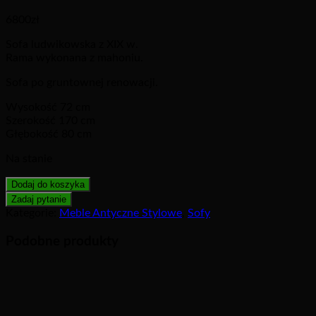
6800
zł
Sofa ludwikowska z XIX w.
Rama wykonana z mahoniu.
Sofa po gruntownej renowacji.
Wysokość 72 cm
Szerokość 170 cm
Głębokość 80 cm
Na stanie
Dodaj do koszyka
Kategorie:
Meble Antyczne Stylowe
,
Sofy
Podobne produkty