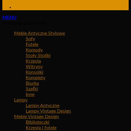
MENU
Kategorie produktów
Meble Antyczne Stylowe
Sofy
Fotele
Komody
Stoły Stoliki
Krzesła
Witryny
Konsolki
Komplety
Biurka
Szafki
Inne
Lampy
Lampy Antyczne
Lampy Vintage Design
Meble Vintage Design
Biblioteczki
Krzesła i fotele