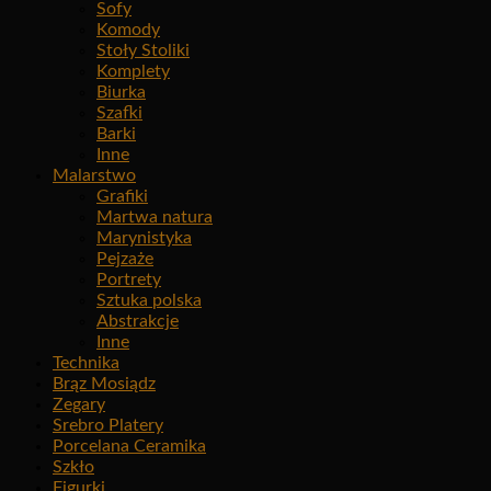
Sofy
Komody
Stoły Stoliki
Komplety
Biurka
Szafki
Barki
Inne
Malarstwo
Grafiki
Martwa natura
Marynistyka
Pejzaże
Portrety
Sztuka polska
Abstrakcje
Inne
Technika
Brąz Mosiądz
Zegary
Srebro Platery
Porcelana Ceramika
Szkło
Figurki