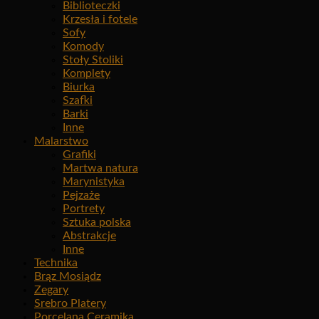
Biblioteczki
Krzesła i fotele
Sofy
Komody
Stoły Stoliki
Komplety
Biurka
Szafki
Barki
Inne
Malarstwo
Grafiki
Martwa natura
Marynistyka
Pejzaże
Portrety
Sztuka polska
Abstrakcje
Inne
Technika
Brąz Mosiądz
Zegary
Srebro Platery
Porcelana Ceramika