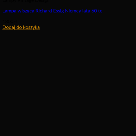
Lampy Vintage Design
Lampa wisząca Richard Essig Niemcy lata 60 te
1800
zł
Dodaj do koszyka