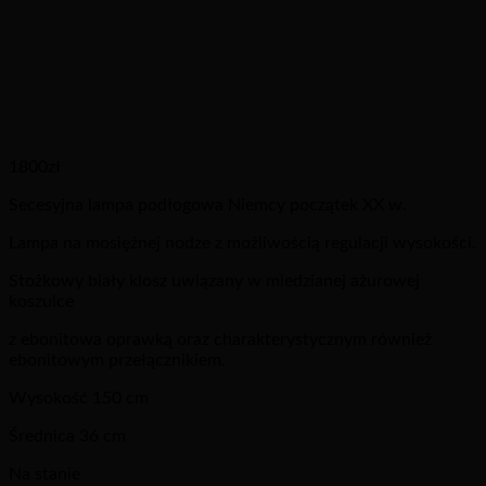
1800
zł
Secesyjna lampa podłogowa Niemcy początek XX w.
Lampa na mosiężnej nodze z możliwością regulacji wysokości.
Stożkowy biały klosz uwiązany w miedzianej ażurowej
koszulce
z ebonitowa oprawką oraz charakterystycznym również
ebonitowym przełącznikiem.
Wysokość 150 cm
Średnica 36 cm
Na stanie