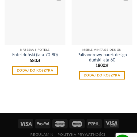
Dodaj
Dodaj
do
do
listy
listy
życzeń
życzeń
KRZESŁA I FOTELE
MEBLE VINTAGE DESIGN
Palisandrowy barek design
Fotel duński (lata 70-80)
duński lata 60
580
zł
1800
zł
DODAJ DO KOSZYKA
DODAJ DO KOSZYKA
REGULAMIN
POLITYKA PRYWATNOŚCI