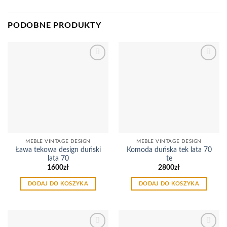
PODOBNE PRODUKTY
Dodaj
Dodaj
do
do
listy
listy
życzeń
życzeń
MEBLE VINTAGE DESIGN
MEBLE VINTAGE DESIGN
Ława tekowa design duński
Komoda duńska tek lata 70
lata 70
te
1600
zł
2800
zł
DODAJ DO KOSZYKA
DODAJ DO KOSZYKA