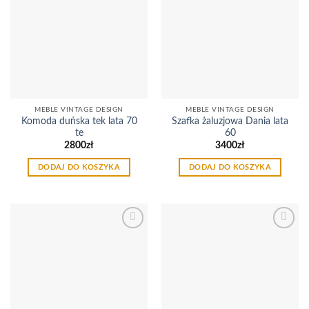
Dodaj
Dodaj
do
do
listy
listy
życzeń
życzeń
MEBLE VINTAGE DESIGN
MEBLE VINTAGE DESIGN
Komoda duńska tek lata 70
Szafka żaluzjowa Dania lata
te
60
2800
zł
3400
zł
DODAJ DO KOSZYKA
DODAJ DO KOSZYKA
Dodaj
Dodaj
do
do
listy
listy
życzeń
życzeń