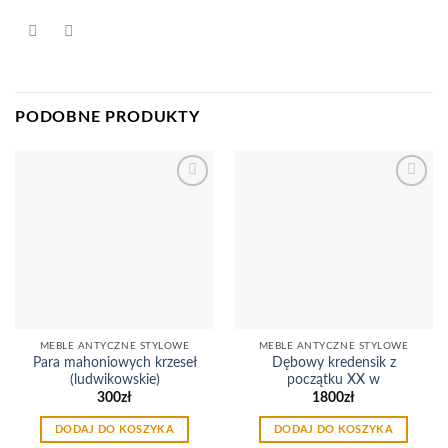
PODOBNE PRODUKTY
Dodaj
Dodaj
do
do
listy
listy
życzeń
życzeń
MEBLE ANTYCZNE STYLOWE
MEBLE ANTYCZNE STYLOWE
Para mahoniowych krzeseł
Dębowy kredensik z
(ludwikowskie)
początku XX w
300
zł
1800
zł
DODAJ DO KOSZYKA
DODAJ DO KOSZYKA