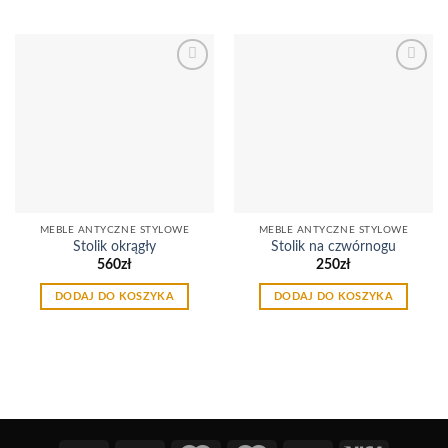
Dodaj
Dodaj
do
do
listy
listy
życzeń
życzeń
MEBLE ANTYCZNE STYLOWE
MEBLE ANTYCZNE STYLOWE
Stolik okrągły
Stolik na czwórnogu
560
zł
250
zł
DODAJ DO KOSZYKA
DODAJ DO KOSZYKA