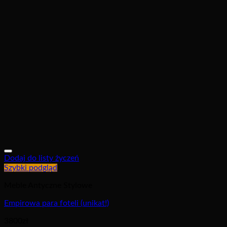
Dodaj do listy życzeń
Szybki podgląd
Meble Antyczne Stylowe
Empirowa para foteli (unikat!)
3800
zł