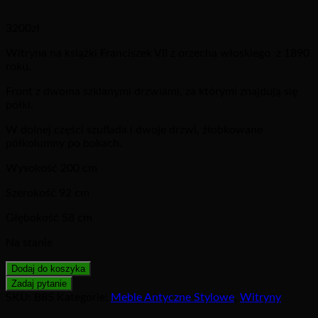
3200
zł
Witryna na książki Franciszek VII z orzecha włoskiego z 1890
roku.
Front z dwoma szklanymi drzwiami, za którymi znajdują się
półki.
W dolnej części szuflada i dwoje drzwi, żłobkowane
półkolumny po bokach.
Wysokość 200 cm
Szerokość 92 cm
Głębokość 58 cm
Na stanie
Dodaj do koszyka
SKU:
B85
Kategorie:
Meble Antyczne Stylowe
,
Witryny