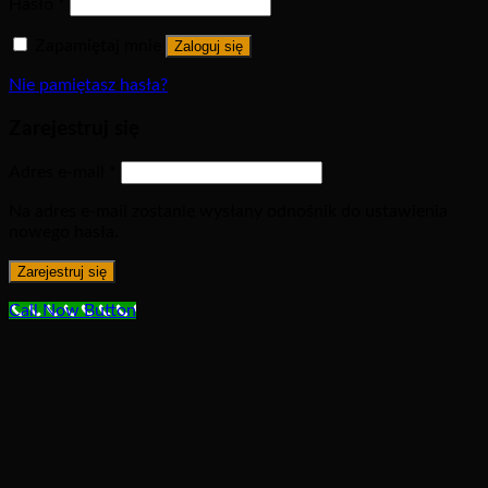
Hasło
*
Zapamiętaj mnie
Zaloguj się
Nie pamiętasz hasła?
Zarejestruj się
Adres e-mail
*
Na adres e-mail zostanie wysłany odnośnik do ustawienia
nowego hasła.
Zarejestruj się
Call Now Button