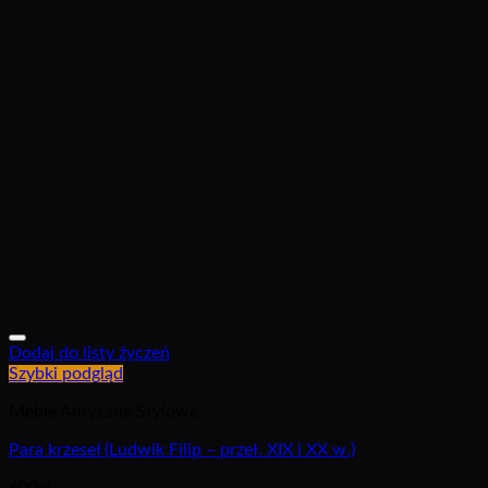
Dodaj do listy życzeń
Szybki podgląd
Meble Antyczne Stylowe
Para krzeseł (Ludwik Filip – przeł. XIX i XX w.)