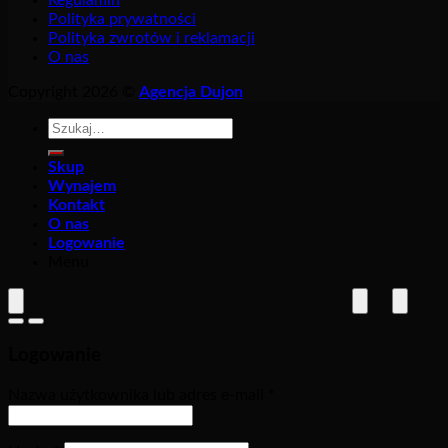
Polityka prywatności
Polityka zwrotów i reklamacji
O nas
Copyright 2026 ©
Agencja Dujon
Szukaj:
Skup
Wynajem
Kontakt
O nas
Logowanie
Menu
Logowanie
Nazwa użytkownika lub adres e-mail
*