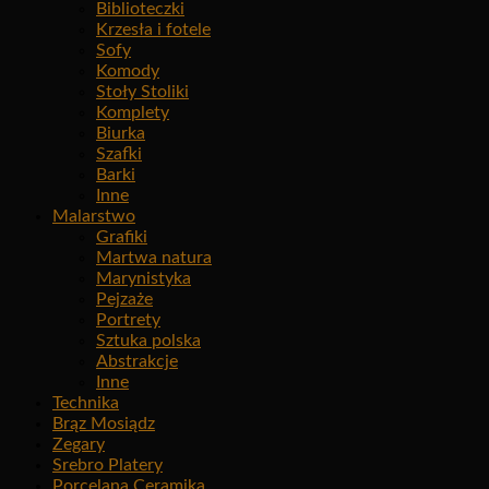
Biblioteczki
Krzesła i fotele
Sofy
Komody
Stoły Stoliki
Komplety
Biurka
Szafki
Barki
Inne
Malarstwo
Grafiki
Martwa natura
Marynistyka
Pejzaże
Portrety
Sztuka polska
Abstrakcje
Inne
Technika
Brąz Mosiądz
Zegary
Srebro Platery
Porcelana Ceramika