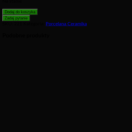
Na stanie
Dodaj do koszyka
SKU:
221
Kategoria:
Porcelana Ceramika
Podobne produkty