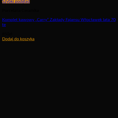
Szybki podgląd
Porcelana Ceramika
Komplet kawowy „Carry” Zakłady Fajansu Włocławek lata 70
te
850
zł
Dodaj do koszyka