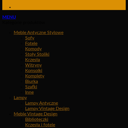
MENU
Kategorie produktów
Meble Antyczne Stylowe
Sofy
Fotele
Komody
Stoły Stoliki
Krzesła
Witryny
Konsolki
Komplety
Biurka
Szafki
Inne
Lampy
Lampy Antyczne
Lampy Vintage Design
Meble Vintage Design
Biblioteczki
Krzesła i fotele