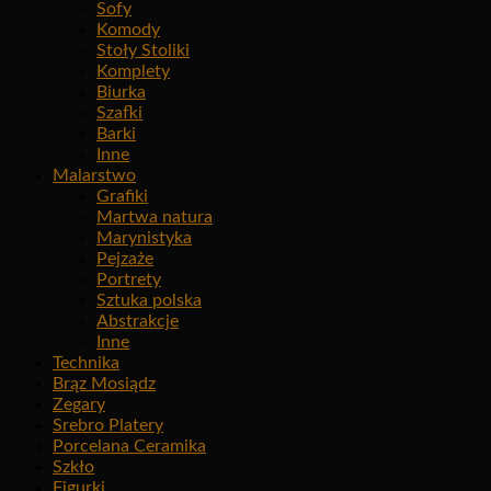
Sofy
Komody
Stoły Stoliki
Komplety
Biurka
Szafki
Barki
Inne
Malarstwo
Grafiki
Martwa natura
Marynistyka
Pejzaże
Portrety
Sztuka polska
Abstrakcje
Inne
Technika
Brąz Mosiądz
Zegary
Srebro Platery
Porcelana Ceramika
Szkło
Figurki