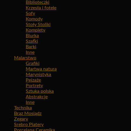
Biblioteczki
Krzesła i fotele
Sofy
Komody
Stoły Stoliki
Komplety
Biurka
Szafki
Barki
Inne
Malarstwo
Grafiki
Martwa natura
Marynistyka
Pejzaże
Portrety
Sztuka polska
Abstrakcje
Inne
Technika
Brąz Mosiądz
Zegary
Srebro Platery
Porcelana Ceramika