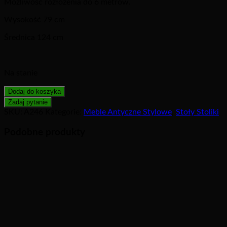
Możliwość rozłożenia do 6 metrów.
Wysokość 79 cm
Średnica 124 cm
Na stanie
Dodaj do koszyka
SKU:
A246
Kategorie:
Meble Antyczne Stylowe
,
Stoły Stoliki
Podobne produkty