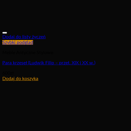
Dodaj do listy życzeń
Szybki podgląd
Meble Antyczne Stylowe
Para krzeseł (Ludwik Filip – przeł. XIX i XX w.)
600
zł
Dodaj do koszyka