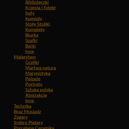
Biblioteczki
Krzesła i fotele
Sofy
Komody
Stoły Stoliki
Komplety
Biurka
Szafki
Barki
Inne
Malarstwo
Grafiki
Martwa natura
Marynistyka
Pejzaże
Portrety
Sztuka polska
Abstrakcje
Inne
Technika
Brąz Mosiądz
Zegary
Srebro Platery
Porcelana Ceramika