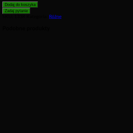
Dodaj do koszyka
SKU:
133R
Kategoria:
Różne
Podobne produkty