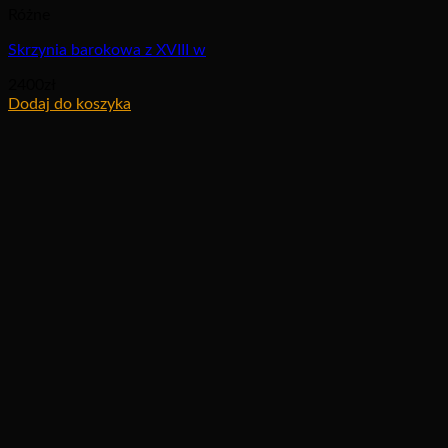
Różne
Skrzynia barokowa z XVIII w
2400
zł
Dodaj do koszyka