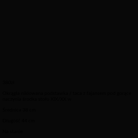
380
zł
Okrągła niklowana podstawka / taca z fajansem pod gorące
naczynia środka stołu XIX/XX w
Średnica 38 cm
Długość 44 cm
Na stanie