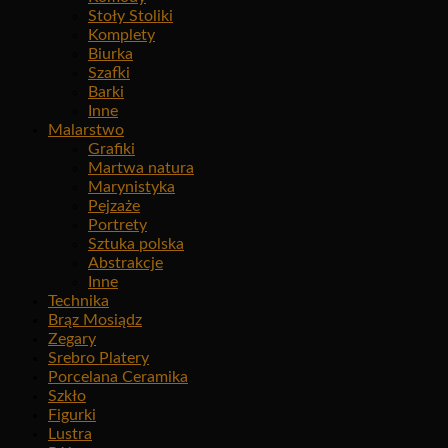
Stoły Stoliki
Komplety
Biurka
Szafki
Barki
Inne
Malarstwo
Grafiki
Martwa natura
Marynistyka
Pejzaże
Portrety
Sztuka polska
Abstrakcje
Inne
Technika
Brąz Mosiądz
Zegary
Srebro Platery
Porcelana Ceramika
Szkło
Figurki
Lustra