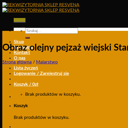
Skip
to
content
Menu
Szukaj:
Skup
Obraz olejny pejzaż wiejski St
Wynajem
Kontakt
O nas
Strona główna
/
Malarstwo
Lista życzeń
Logowanie / Zarejestruj się
Koszyk /
0
zł
Brak produktów w koszyku.
Koszyk
Brak produktów w koszyku.