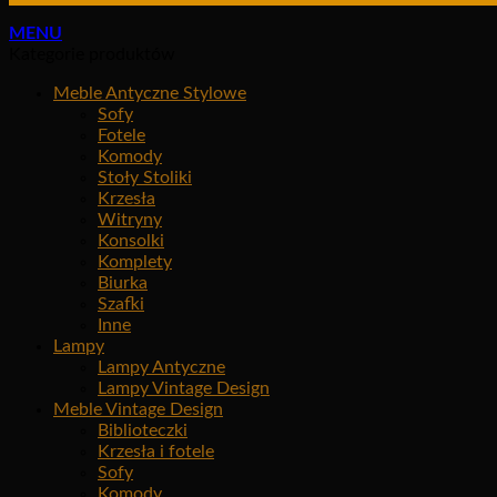
MENU
Kategorie produktów
Meble Antyczne Stylowe
Sofy
Fotele
Komody
Stoły Stoliki
Krzesła
Witryny
Konsolki
Komplety
Biurka
Szafki
Inne
Lampy
Lampy Antyczne
Lampy Vintage Design
Meble Vintage Design
Biblioteczki
Krzesła i fotele
Sofy
Komody