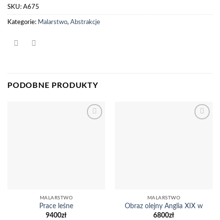
SKU:
A675
Kategorie:
Malarstwo
,
Abstrakcje
PODOBNE PRODUKTY
Dodaj
Dodaj
do
do
listy
listy
życzeń
życzeń
MALARSTWO
MALARSTWO
Prace leśne
Obraz olejny Anglia XIX w
9400
zł
6800
zł