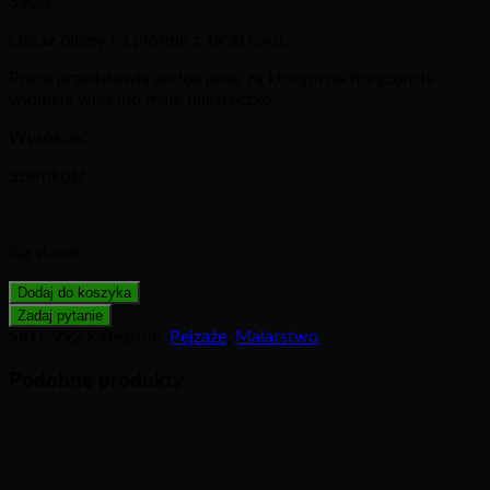
580
zł
Obraz olejny na płótnie z 1930 roku.
Praca przedstawia widok pola, za którym na horyzoncie
widnieje wieś lub małe miasteczko.
Wysokość
Szerokość
Na stanie
Dodaj do koszyka
SKU:
992
Kategorie:
Pejzaże
,
Malarstwo
Podobne produkty