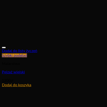
Dodaj do listy życzeń
Szybki podgląd
Malarstwo
Pejzaż wiejski
1200
zł
Dodaj do koszyka