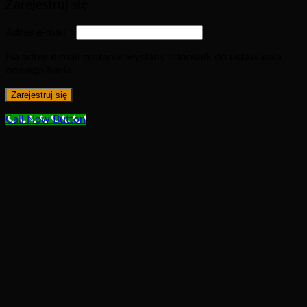
Zarejestruj się
Adres e-mail
*
Na adres e-mail zostanie wysłany odnośnik do ustawienia
nowego hasła.
Zarejestruj się
Call Now Button