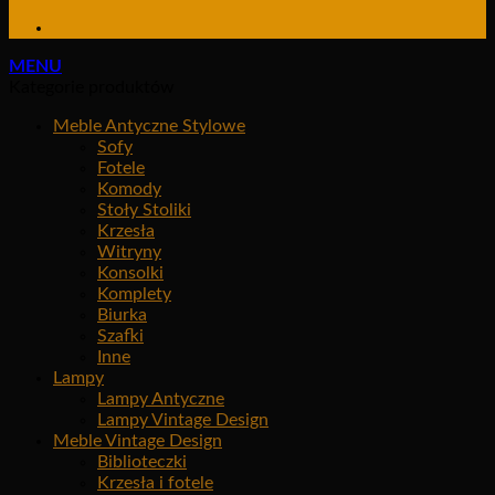
MENU
Kategorie produktów
Meble Antyczne Stylowe
Sofy
Fotele
Komody
Stoły Stoliki
Krzesła
Witryny
Konsolki
Komplety
Biurka
Szafki
Inne
Lampy
Lampy Antyczne
Lampy Vintage Design
Meble Vintage Design
Biblioteczki
Krzesła i fotele