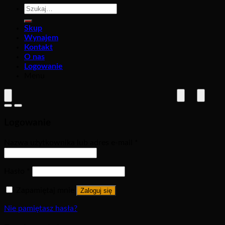
Szukaj:
Skup
Wynajem
Kontakt
O nas
Logowanie
Menu
Logowanie
Nazwa użytkownika lub adres e-mail
*
Hasło
*
Zapamiętaj mnie
Zaloguj się
Nie pamiętasz hasła?