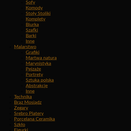
Sofy
Komody
Stoły Stoliki
Komplety
Biurka
Szafki
Barki
Inne
Malarstwo
Grafiki
Martwa natura
Marynistyka
Pejzaże
Portrety
Sztuka polska
Abstrakcje
Inne
Technika
Brąz Mosiądz
Zegary
Srebro Platery
Porcelana Ceramika
Szkło
Figurki