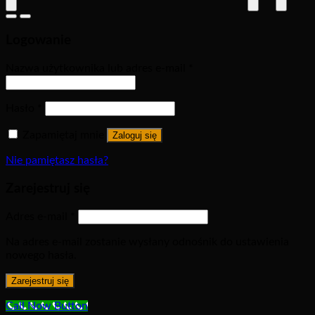
Logowanie
Nazwa użytkownika lub adres e-mail
*
Hasło
*
Zapamiętaj mnie
Zaloguj się
Nie pamiętasz hasła?
Zarejestruj się
Adres e-mail
*
Na adres e-mail zostanie wysłany odnośnik do ustawienia
nowego hasła.
Zarejestruj się
Call Now Button