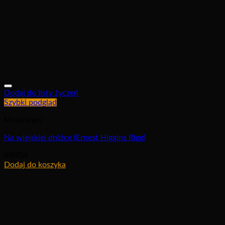
Dodaj do listy życzeń
Szybki podgląd
Malarstwo
Na wiejskiej dróżce (Ernest Higgins Rigg)
8800
zł
Dodaj do koszyka