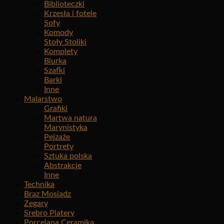
Biblioteczki
Krzesła i fotele
Sofy
Komody
Stoły Stoliki
Komplety
Biurka
Szafki
Barki
Inne
Malarstwo
Grafiki
Martwa natura
Marynistyka
Pejzaże
Portrety
Sztuka polska
Abstrakcje
Inne
Technika
Brąz Mosiądz
Zegary
Srebro Platery
Porcelana Ceramika