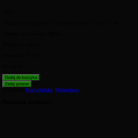
380
zł
Obraz olejny na płycie ” Na pełnym morzu ” lata 70 te
Zdobna złota rama z XIX w
Wysokość 56 cm
Szerokość 73 cm
Na stanie
Dodaj do koszyka
Kategorie:
Marynistyka
,
Malarstwo
Podobne produkty