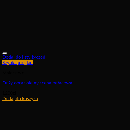
Dodaj do listy życzeń
Szybki podgląd
Malarstwo
Duży obraz olejny scena pałacowa
1200
zł
Dodaj do koszyka