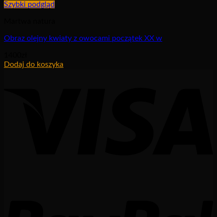
Szybki podgląd
Martwa natura
Obraz olejny kwiaty z owocami początek XX w
1400
zł
Dodaj do koszyka