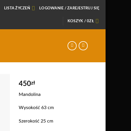
LISTA ŻYCZEŃ
LOGOWANIE / ZAREJESTRUJ SIĘ
KOSZYK /
0
ZŁ
450
zł
daj
Mandolina
o
sty
Wysokość 63 cm
zeń
Szerokość 25 cm