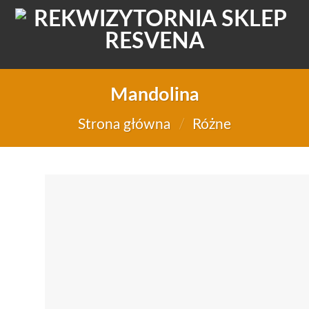
Mandolina
Strona główna
/
Różne
Do
d
li
życ