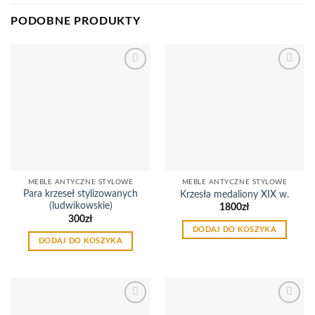
PODOBNE PRODUKTY
Dodaj
Dodaj
do
do
listy
listy
życzeń
życzeń
MEBLE ANTYCZNE STYLOWE
MEBLE ANTYCZNE STYLOWE
Para krzeseł stylizowanych
Krzesła medaliony XIX w.
(ludwikowskie)
1800
zł
300
zł
DODAJ DO KOSZYKA
DODAJ DO KOSZYKA
Dodaj
Dodaj