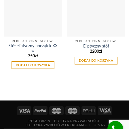
do
do
listy
listy
życzeń
życzeń
MEBLE ANTYCZNE STYLOWE
MEBLE ANTYCZNE STYLOWE
Stół eliptyczny początek XX
Eliptyczny stół
w
2200
zł
750
zł
DODAJ DO KOSZYKA
DODAJ DO KOSZYKA
REGULAMIN
POLITYKA PRYWATNOŚCI
POLITYKA ZWROTÓW I REKLAMACJI
O NAS