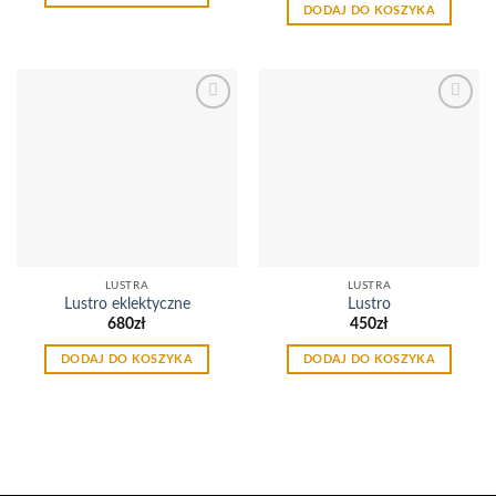
DODAJ DO KOSZYKA
Dodaj
Dodaj
do
do
listy
listy
życzeń
życzeń
LUSTRA
LUSTRA
Lustro eklektyczne
Lustro
680
zł
450
zł
DODAJ DO KOSZYKA
DODAJ DO KOSZYKA