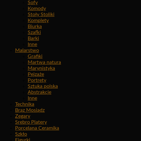
Sofy
Komody
Stoły Stoliki
Komplety
Biurka
Szafki
Barki
Inne
Malarstwo
Grafiki
Martwa natura
Marynistyka
Pejzaże
Portrety
Sztuka polska
Abstrakcje
Inne
Technika
Brąz Mosiądz
Zegary
Srebro Platery
Porcelana Ceramika
Szkło
Figurki