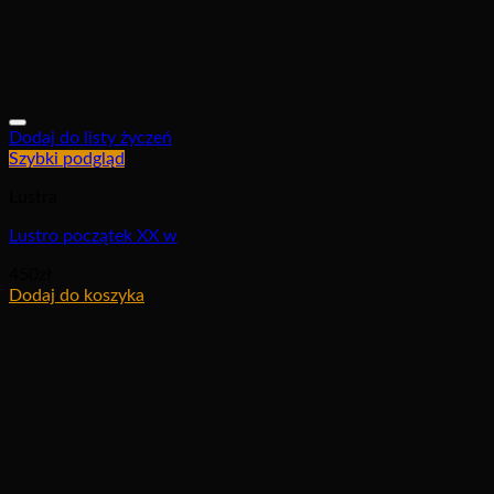
Dodaj do listy życzeń
Szybki podgląd
Lustra
Lustro początek XX w
450
zł
Dodaj do koszyka