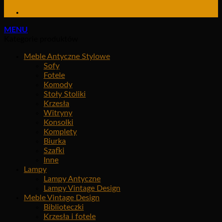
MENU
Kategorie produktów
Meble Antyczne Stylowe
Sofy
Fotele
Komody
Stoły Stoliki
Krzesła
Witryny
Konsolki
Komplety
Biurka
Szafki
Inne
Lampy
Lampy Antyczne
Lampy Vintage Design
Meble Vintage Design
Biblioteczki
Krzesła i fotele