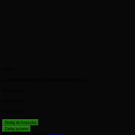
680
zł
Lustro eklektyczne w drewnianej ramie.
Wysokość
Szerokość
Na stanie
Dodaj do koszyka
SKU:
A848
Kategoria:
Lustra