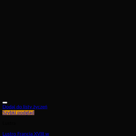
Dodaj do listy życzeń
Szybki podgląd
Lustra
Lustro Francja XVIII w