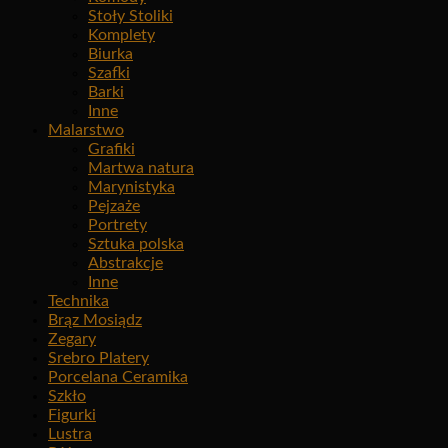
Stoły Stoliki
Komplety
Biurka
Szafki
Barki
Inne
Malarstwo
Grafiki
Martwa natura
Marynistyka
Pejzaże
Portrety
Sztuka polska
Abstrakcje
Inne
Technika
Brąz Mosiądz
Zegary
Srebro Platery
Porcelana Ceramika
Szkło
Figurki
Lustra