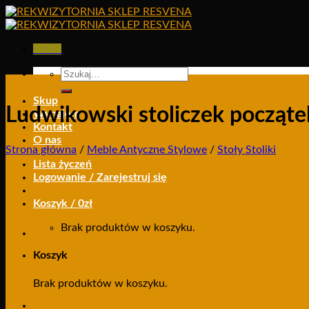
Skip
to
content
Menu
Szukaj:
Skup
Ludwikowski stoliczek począt
Wynajem
Kontakt
O nas
Strona główna
/
Meble Antyczne Stylowe
/
Stoły Stoliki
Lista życzeń
Logowanie / Zarejestruj się
Koszyk /
0
zł
Brak produktów w koszyku.
Koszyk
Brak produktów w koszyku.