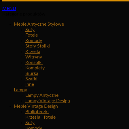
MENU
Kategorie produktów
Meble Antyczne Stylowe
Sofy
Fotele
Komody
Stoły Stoliki
Krzesła
Witryny
Konsolki
Komplety
Biurka
Szafki
Inne
Lampy
Lampy Antyczne
Lampy Vintage Design
Meble Vintage Design
Biblioteczki
Krzesła i fotele
Sofy
Komody