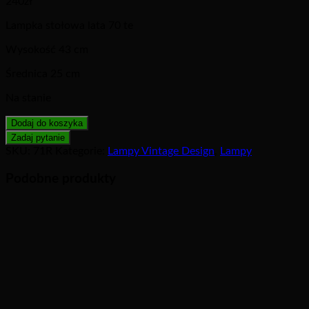
240
zł
Lampka stołowa lata 70 te
Wysokość 43 cm
Średnica 25 cm
Na stanie
Dodaj do koszyka
SKU:
71R
Kategorie:
Lampy Vintage Design
,
Lampy
Podobne produkty