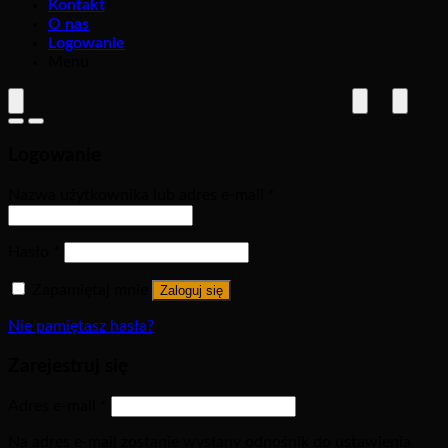
Kontakt
O nas
Logowanie
Menu
Logowanie
Nazwa użytkownika lub adres e-mail
*
Hasło
*
Zapamiętaj mnie
Zaloguj się
Nie pamiętasz hasła?
Zarejestruj się
Adres e-mail
*
Na adres e-mail zostanie wysłany odnośnik do ustawienia