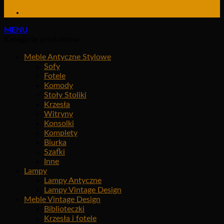
MENU
Kategorie produktów
Meble Antyczne Stylowe
Sofy
Fotele
Komody
Stoły Stoliki
Krzesła
Witryny
Konsolki
Komplety
Biurka
Szafki
Inne
Lampy
Lampy Antyczne
Lampy Vintage Design
Meble Vintage Design
Biblioteczki
Krzesła i fotele