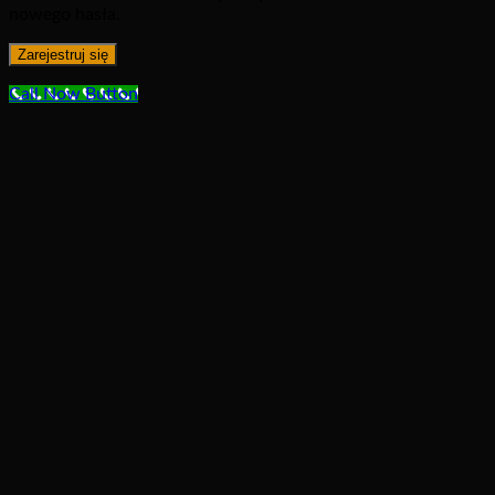
nowego hasła.
Zarejestruj się
Call Now Button