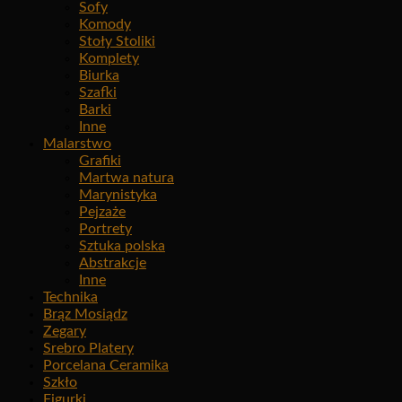
Sofy
Komody
Stoły Stoliki
Komplety
Biurka
Szafki
Barki
Inne
Malarstwo
Grafiki
Martwa natura
Marynistyka
Pejzaże
Portrety
Sztuka polska
Abstrakcje
Inne
Technika
Brąz Mosiądz
Zegary
Srebro Platery
Porcelana Ceramika
Szkło
Figurki