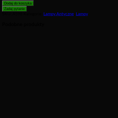
Dodaj do koszyka
SKU:
A598
Kategorie:
Lampy Antyczne
,
Lampy
Podobne produkty