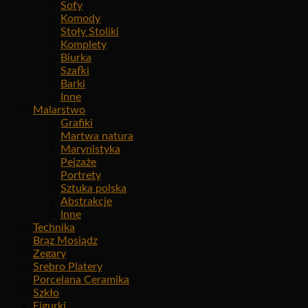
Sofy
Komody
Stoły Stoliki
Komplety
Biurka
Szafki
Barki
Inne
Malarstwo
Grafiki
Martwa natura
Marynistyka
Pejzaże
Portrety
Sztuka polska
Abstrakcje
Inne
Technika
Brąz Mosiądz
Zegary
Srebro Platery
Porcelana Ceramika
Szkło
Figurki