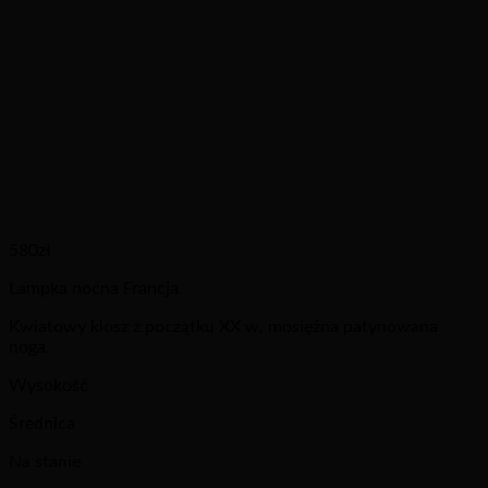
580
zł
Lampka nocna Francja.
Kwiatowy klosz z początku XX w, mosiężna patynowana
noga.
Wysokość
Średnica
Na stanie