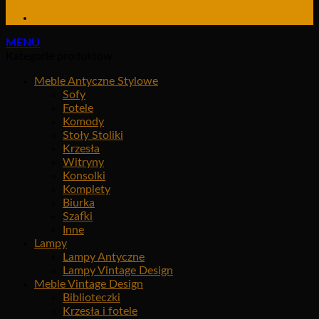
MENU
Kategorie produktów
Meble Antyczne Stylowe
Sofy
Fotele
Komody
Stoły Stoliki
Krzesła
Witryny
Konsolki
Komplety
Biurka
Szafki
Inne
Lampy
Lampy Antyczne
Lampy Vintage Design
Meble Vintage Design
Biblioteczki
Krzesła i fotele