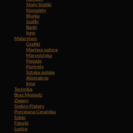
Stoły Stoliki
Komplety
Biurka
Szafki
Barki
Inne
Malarstwo
Grafiki
Martwa natura
Marynistyka
Pejzaże
Portrety
Sztuka polska
Abstrakcje
Inne
Technika
Brąz Mosiądz
Zegary
Srebro Platery
Porcelana Ceramika
Szkło
Figurki
Lustra