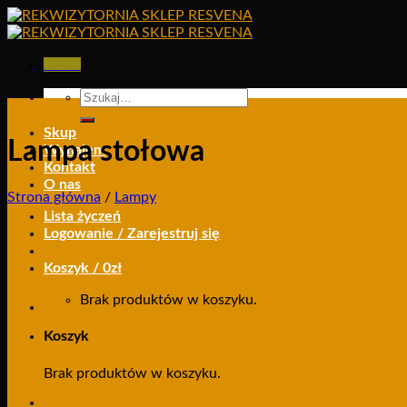
Skip
to
content
Menu
Szukaj:
Skup
Lampa stołowa
Wynajem
Kontakt
O nas
Strona główna
/
Lampy
Lista życzeń
Logowanie / Zarejestruj się
Koszyk /
0
zł
Brak produktów w koszyku.
Koszyk
Brak produktów w koszyku.