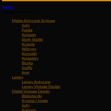
MENU
Kategorie produktów
Meble Antyczne Stylowe
Sofy
Fotele
Komody
Stoły Stoliki
Krzesła
Witryny
Konsolki
Komplety
Biurka
Szafki
Inne
Lampy
Lampy Antyczne
Lampy Vintage Design
Meble Vintage Design
Biblioteczki
Krzesła i fotele
Sofy
Komody