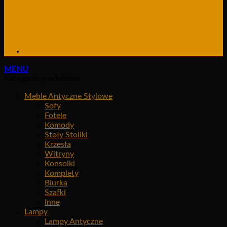
MENU
Kategorie produktów
Meble Antyczne Stylowe
Sofy
Fotele
Komody
Stoły Stoliki
Krzesła
Witryny
Konsolki
Komplety
Biurka
Szafki
Inne
Lampy
Lampy Antyczne