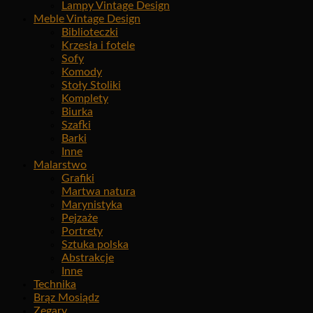
Lampy Vintage Design
Meble Vintage Design
Biblioteczki
Krzesła i fotele
Sofy
Komody
Stoły Stoliki
Komplety
Biurka
Szafki
Barki
Inne
Malarstwo
Grafiki
Martwa natura
Marynistyka
Pejzaże
Portrety
Sztuka polska
Abstrakcje
Inne
Technika
Brąz Mosiądz
Zegary