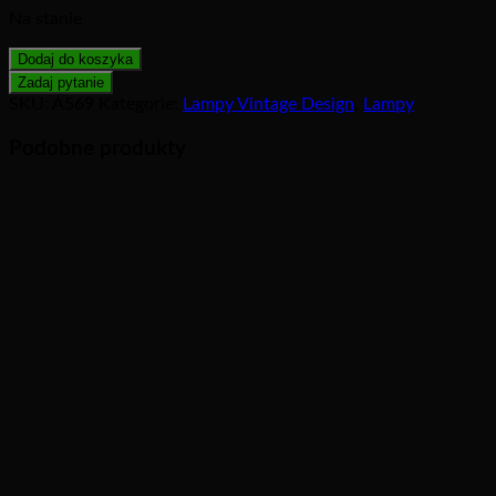
Na stanie
Dodaj do koszyka
SKU:
A569
Kategorie:
Lampy Vintage Design
,
Lampy
Podobne produkty