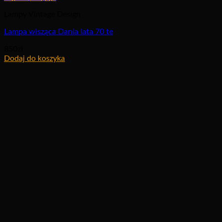
Lampy Vintage Design
Lampa wisząca Dania lata 70 te
850
zł
Dodaj do koszyka