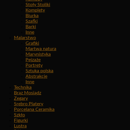
Stoły Stoliki
Komplety
Biurka
Szafki
Barki
Inne
Malarstwo
Grafiki
Martwa natura
Marynistyka
Pejzaże
Portrety
Sztuka polska
Abstrakcje
Inne
Technika
Brąz Mosiądz
Zegary
Srebro Platery
Porcelana Ceramika
Szkło
Figurki
Lustra