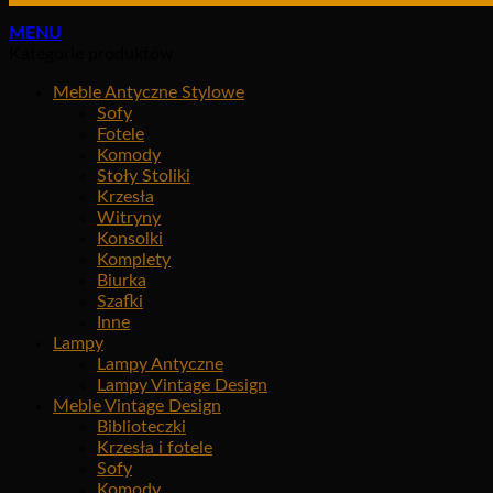
MENU
Kategorie produktów
Meble Antyczne Stylowe
Sofy
Fotele
Komody
Stoły Stoliki
Krzesła
Witryny
Konsolki
Komplety
Biurka
Szafki
Inne
Lampy
Lampy Antyczne
Lampy Vintage Design
Meble Vintage Design
Biblioteczki
Krzesła i fotele
Sofy
Komody