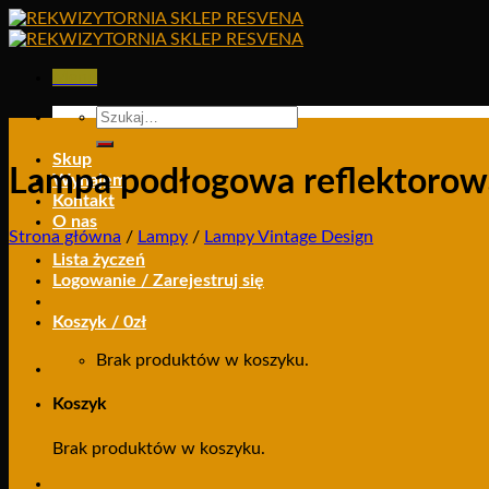
Skip
to
content
Menu
Szukaj:
Skup
Lampa podłogowa reflektorowa
Wynajem
Kontakt
O nas
Strona główna
/
Lampy
/
Lampy Vintage Design
Lista życzeń
Logowanie / Zarejestruj się
Koszyk /
0
zł
Brak produktów w koszyku.
Koszyk
Brak produktów w koszyku.