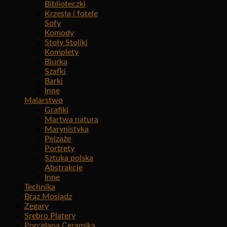
Biblioteczki
Krzesła i fotele
Sofy
Komody
Stoły Stoliki
Komplety
Biurka
Szafki
Barki
Inne
Malarstwo
Grafiki
Martwa natura
Marynistyka
Pejzaże
Portrety
Sztuka polska
Abstrakcje
Inne
Technika
Brąz Mosiądz
Zegary
Srebro Platery
Porcelana Ceramika