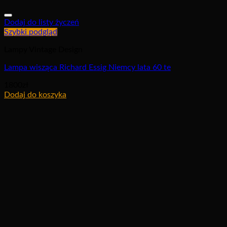
Dodaj do listy życzeń
Szybki podgląd
Lampy Vintage Design
Lampa wisząca Richard Essig Niemcy lata 60 te
1800
zł
Dodaj do koszyka