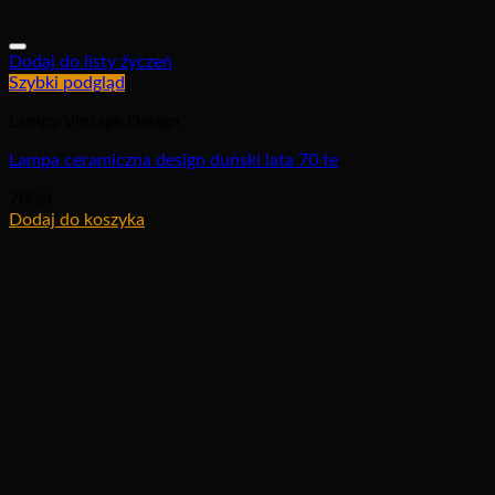
Dodaj do listy życzeń
Szybki podgląd
Lampy Vintage Design
Lampa ceramiczna design duński lata 70 te
780
zł
Dodaj do koszyka