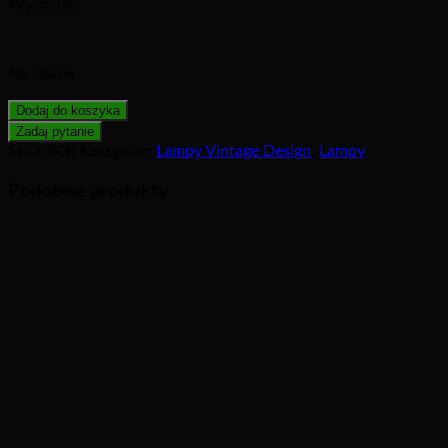
Wysokość
Na stanie
Dodaj do koszyka
SKU:
80R
Kategorie:
Lampy Vintage Design
,
Lampy
Podobne produkty