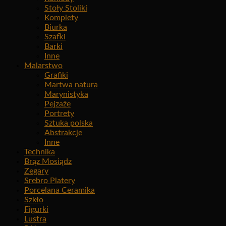
Stoły Stoliki
Komplety
Biurka
Szafki
Barki
Inne
Malarstwo
Grafiki
Martwa natura
Marynistyka
Pejzaże
Portrety
Sztuka polska
Abstrakcje
Inne
Technika
Brąz Mosiądz
Zegary
Srebro Platery
Porcelana Ceramika
Szkło
Figurki
Lustra