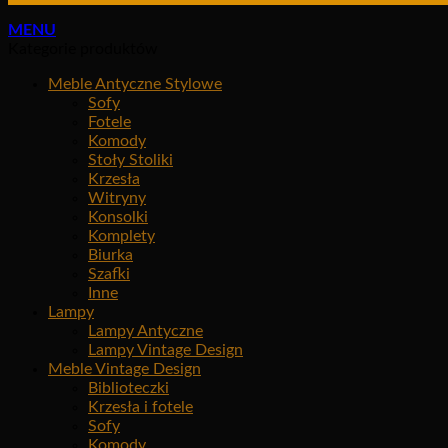
MENU
Kategorie produktów
Meble Antyczne Stylowe
Sofy
Fotele
Komody
Stoły Stoliki
Krzesła
Witryny
Konsolki
Komplety
Biurka
Szafki
Inne
Lampy
Lampy Antyczne
Lampy Vintage Design
Meble Vintage Design
Biblioteczki
Krzesła i fotele
Sofy
Komody