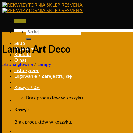
Skip
to
content
Menu
Szukaj:
Skup
Lampa Art Deco
Wynajem
Kontakt
O nas
Strona główna
/
Lampy
Lista życzeń
Logowanie / Zarejestruj się
Koszyk /
0
zł
Brak produktów w koszyku.
Koszyk
Brak produktów w koszyku.