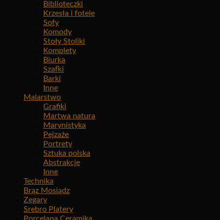
Biblioteczki
Krzesła i fotele
Sofy
Komody
Stoły Stoliki
Komplety
Biurka
Szafki
Barki
Inne
Malarstwo
Grafiki
Martwa natura
Marynistyka
Pejzaże
Portrety
Sztuka polska
Abstrakcje
Inne
Technika
Brąz Mosiądz
Zegary
Srebro Platery
Porcelana Ceramika