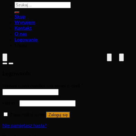
Szukaj:
Skup
Wynajem
Kontakt
O nas
Logowanie
Menu
Logowanie
Nazwa użytkownika lub adres e-mail
*
Hasło
*
Zapamiętaj mnie
Zaloguj się
Nie pamiętasz hasła?