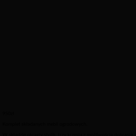
950
zł
Komplet składanych mebli ogrodowych.
W składzie okrągły stolik, trzy krzesła z możliwością dobrania