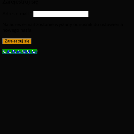
Zarejestruj się
Adres e-mail
*
Na adres e-mail zostanie wysłany odnośnik do ustawienia
nowego hasła.
Zarejestruj się
Call Now Button