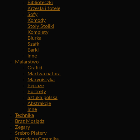
Biblioteczki
Krzesła i fotele
Sofy
Komody
Stoły Stoliki
Komplety
Biurka
Szafki
Barki
Inne
Malarstwo
Grafiki
Martwa natura
Marynistyka
Pejzaże
Portrety
Sztuka polska
Abstrakcje
Inne
Technika
Brąz Mosiądz
Zegary
Srebro Platery
Porcelana Ceramika