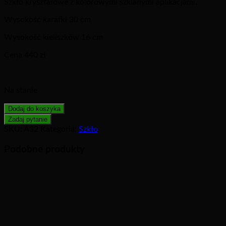
Szkło kryształowe z kolorowymi szklanymi aplikacjami.
Wysokość karafki 30 cm
Wysokość kieliszków 16 cm
Cena 440 zł
Na stanie
Dodaj do koszyka
SKU:
A32
Kategoria:
Szkło
Podobne produkty